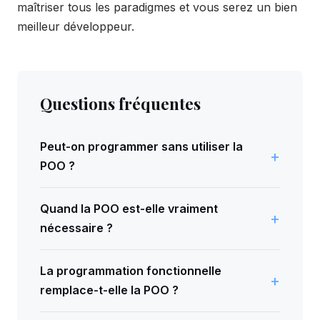
maîtriser tous les paradigmes et vous serez un bien
meilleur développeur.
Questions fréquentes
Peut-on programmer sans utiliser la
POO ?
Oui, tout à fait. La programmation procédurale et
la programmation fonctionnelle sont des
Quand la POO est-elle vraiment
paradigmes parfaitement valides. De nombreux
nécessaire ?
projets réussis utilisent ces approches,
La POO devient indispensable pour les projets
notamment pour des scripts, des API simples ou
complexes nécessitant une modélisation du
La programmation fonctionnelle
du traitement de données.
domaine métier, une architecture évolutive, ou
remplace-t-elle la POO ?
lorsque vous utilisez des frameworks comme
Non, la programmation fonctionnelle ne
Symfony ou Laravel qui reposent sur des