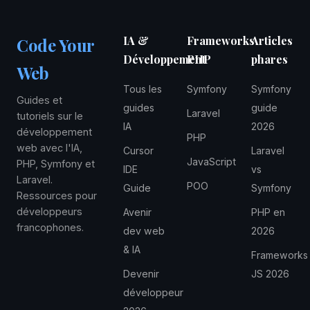
sans apporter de valeur réelle.
les projets sans framework ou avec WordPress
(hooks procéduraux), une approche mixte reste
IA &
Frameworks
Articles
Code Your
parfaitement valide. Le pragmatisme prime :
Développement
PHP
phares
choisissez la complexité adaptée au problème à
Web
résoudre.
Tous les
Symfony
Symfony
Guides et
guides
guide
Laravel
tutoriels sur le
IA
2026
développement
PHP
web avec l'IA,
Cursor
Laravel
JavaScript
PHP, Symfony et
IDE
vs
Laravel.
POO
Guide
Symfony
Ressources pour
développeurs
Avenir
PHP en
francophones.
dev web
2026
& IA
Frameworks
Devenir
JS 2026
développeur