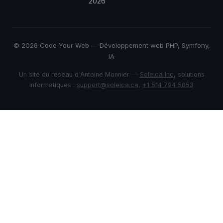
2026
© 2026 Code Your Web — Développement web PHP, Symfony,
IA
Un site du réseau d'Antoine Monnier —
Soleica Inc
, solutions
informatiques :
support@soleica.ca
,
+1 514 794 5053