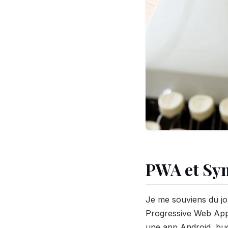
PWA et Sym
Je me souviens du jou
Progressive Web App. 
une app Android, budg