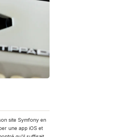
r son site Symfony en
pper une app iOS et
ntré qu'il suffisait