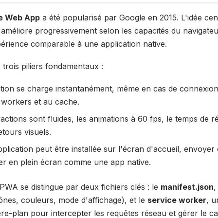
ve Web App
a été popularisé par Google en 2015. L'idée cen
'améliore progressivement selon les capacités du navigateur 
périence comparable à une application native.
rois piliers fondamentaux :
ation se charge instantanément, même en cas de connexion
 workers et au cache.
ractions sont fluides, les animations à 60 fps, le temps de r
tours visuels.
pplication peut être installée sur l'écran d'accueil, envoyer 
er en plein écran comme une app native.
WA se distingue par deux fichiers clés : le
manifest.json
,
cônes, couleurs, mode d'affichage), et le
service worker
, u
ère-plan pour intercepter les requêtes réseau et gérer le c