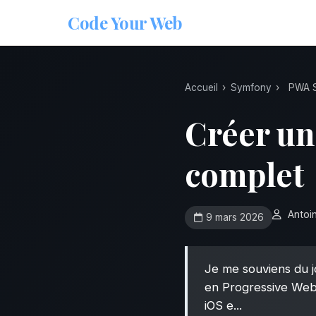
Code Your
Web
Accueil
›
Symfony
›
PWA S
Créer un
complet
Antoi
9 mars 2026
Je me souviens du jo
en Progressive Web 
iOS e...