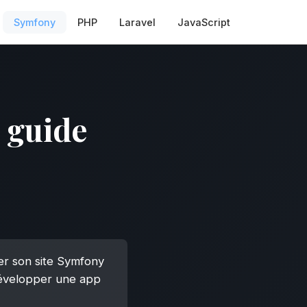
Symfony
PHP
Laravel
JavaScript
 guide
mer son site Symfony
 développer une app