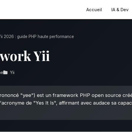
Accueil
IA & Dev
ii 2026 : guide PHP haute performance
work Yii
ne
Yii
prononcé "yee") est un framework PHP open source cré
'acronyme de "Yes It Is", affirmant avec audace sa capac