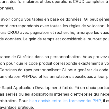
eurs, des formulaires et des opérations CRUD complètes à 
onnées.
avoir conçu vos tables en base de données, Gii peut génér
ord correspondants avec toutes les règles de validation, le
eurs CRUD avec pagination et recherche, ainsi que les vue
s de données. Le gain de temps est considérable, surtout pou
ssance de Gii réside dans sa personnalisation. Vous pouvez
ion pour que le code produit corresponde exactement à vo
 Certaines équipes personnalisent Gii pour générer du code q
ocumentation PHPDoc et les annotations spécifiques à leur pr
Rapid Application Development) fait de Yii un choix partic
lais serrés ou les applications internes d'entreprise qui néc
nistration. Pour
bien choisir entre les frameworks PHP
, il
'avantage pratique.