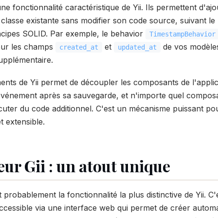
ne fonctionnalité caractéristique de Yii. Ils permettent d'aj
 classe existante sans modifier son code source, suivant le 
cipes SOLID. Par exemple, le behavior
TimestampBehavior
our les champs
et
de vos modèles
created_at
updated_at
supplémentaire.
nts de Yii permet de découpler les composants de l'appli
vénement après sa sauvegarde, et n'importe quel composa
ter du code additionnel. C'est un mécanisme puissant po
t extensible.
ur Gii : un atout unique
 probablement la fonctionnalité la plus distinctive de Yii. C'
ccessible via une interface web qui permet de créer autom