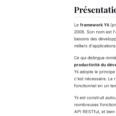
Présentatio
Le
framework Yii
(pr
2008. Son nom est l'
besoins des développe
milliers d'application
Ce qui distingue immé
productivité du dév
Yii adopte le princip
c'est nécessaire. Le 
fonctionnel en un te
Yii est construit au
nombreuses fonctionnal
API RESTful, et bien 