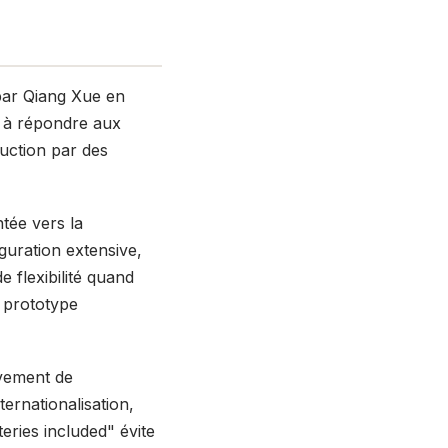
ar Qiang Xue en
é à répondre aux
duction par des
ntée vers la
uration extensive,
e flexibilité quand
u prototype
ivement de
ternationalisation,
eries included" évite