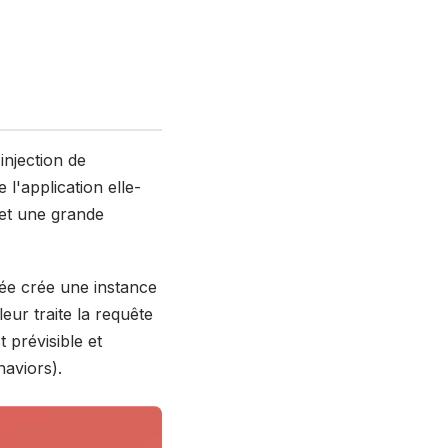
injection de
'application elle-
et une grande
trée crée une instance
leur traite la requête
 prévisible et
aviors).