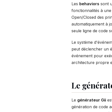
Les
behaviors
sont u
fonctionnalités à une
Open/Closed des prin
automatiquement à j
seule ligne de code 
Le système d'événeme
peut déclencher un é
événement pour exécu
architecture propre e
Le générate
Le
générateur Gii
est
génération de code a