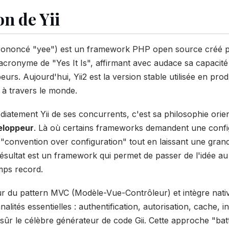
n de Yii
ononcé "yee") est un framework PHP open source créé p
acronyme de "Yes It Is", affirmant avec audace sa capacit
urs. Aujourd'hui, Yii2 est la version stable utilisée en pro
s à travers le monde.
diatement Yii de ses concurrents, c'est sa philosophie orie
eloppeur
. Là où certains frameworks demandent une config
e "convention over configuration" tout en laissant une grand
résultat est un framework qui permet de passer de l'idée a
mps record.
tour du pattern MVC (Modèle-Vue-Contrôleur) et intègre nat
ités essentielles : authentification, autorisation, cache, in
sûr le célèbre générateur de code Gii. Cette approche "batt