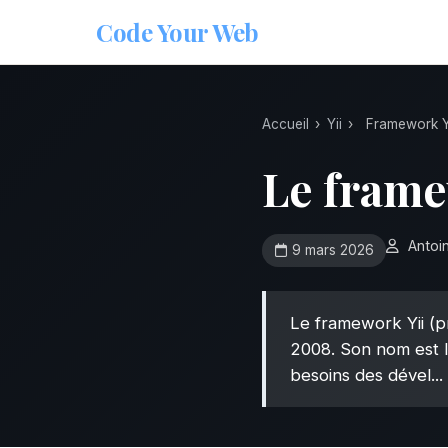
Code Your
Web
Accueil
›
Yii
›
Framework Y
Le frame
Antoi
9 mars 2026
Le framework Yii (
2008. Son nom est l
besoins des dével...