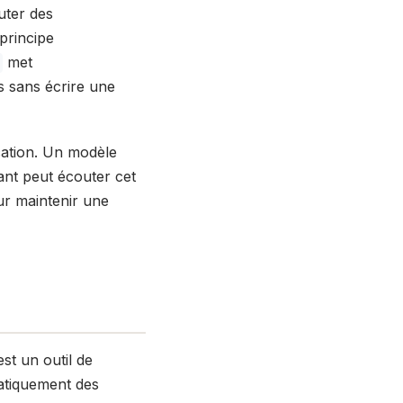
outer des
principe
met
 sans écrire une
cation. Un modèle
nt peut écouter cet
ur maintenir une
est un outil de
atiquement des